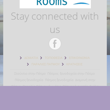
Stay connected with
us
ΔΩΜΑΤΙΑ
ΤΟΠΟΘΕΣΙΑ
ΕΠΙΚΟΙΝΩΝΙΑ
ΠΑΡΑΛΙΕΣ ΠΑΤΜΟΥ
ΚΡΑΤΗΣΕΙΣ
Στούντιο στην Πάτμο
Πάτμος
ξενοδοχεία στην Πάτμο
Πάτμος ξενοδοχεία
Πάτμος ξενοδοχεία
Διαμονή στην
Πάτμο
Παραλία Πάτμου δωμάτια
Πάτμος διακοπές
Σκάλα
Πάτμος
All rights reserved www.katina-rooms-patmos.com 2019 | Created by
FOCUSGREECE