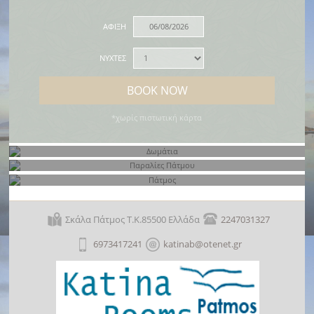
ΑΦΙΞΗ
ΝΥΧΤΕΣ
BOOK NOW
*χωρίς πιστωτική κάρτα
Δωμάτια
Παραλίες Πάτμου
Σκάλα Πάτμος Τ.Κ.85500 Ελλάδα
2247031327
Πάτμος
6973417241
katinab@otenet.gr