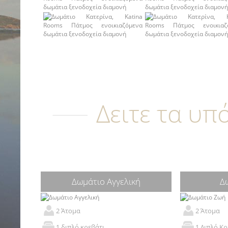
Δειτε τα υπ
Δωμάτιο Αγγελική
Δ
2 Άτομα
2 Άτομα
1 διπλό κρεβάτι
1 Διπλό Κρ