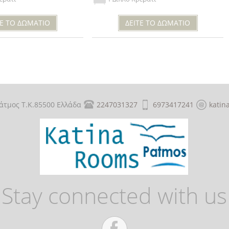
ΤΕ ΤΟ ΔΩΜΑΤΙΟ
ΔΕΙΤΕ ΤΟ ΔΩΜΑΤΙΟ
άτμος Τ.Κ.85500 Ελλάδα
2247031327
6973417241
katin
Stay connected with us