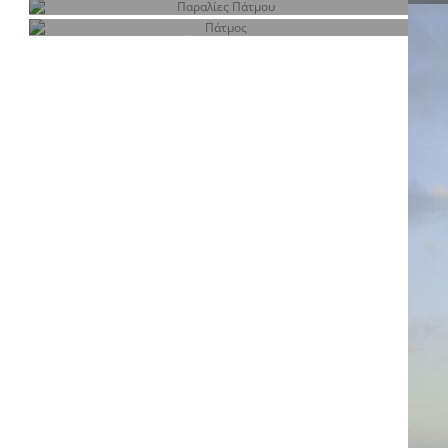
Δωμάτια
Παραλίες Πάτμου
Πάτμος