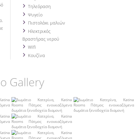
δό
Τηλεόραση
Ψυγείο
α.
Πιστολάκι μαλιών
με
Ηλεκτρικός
Βραστήρας νερού
Wifi
Κουζίνα
o Gallery