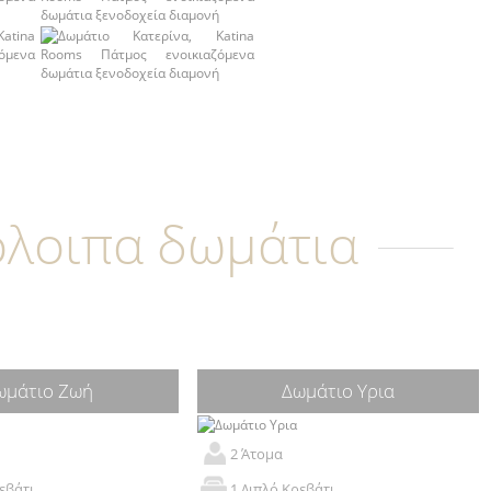
όλοιπα δωμάτια
ωμάτιο Ζωή
Δωμάτιο Υρια
2 Άτομα
εβάτι
1 Διπλό Κρεβάτι